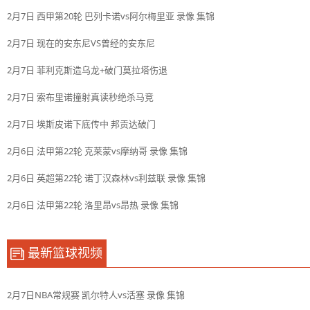
2月7日 西甲第20轮 巴列卡诺vs阿尔梅里亚 录像 集锦
2月7日 现在的安东尼VS曾经的安东尼
2月7日 菲利克斯造乌龙+破门莫拉塔伤退
2月7日 索布里诺撞射真读秒绝杀马竞
2月7日 埃斯皮诺下底传中 邦贡达破门
2月6日 法甲第22轮 克莱蒙vs摩纳哥 录像 集锦
2月6日 英超第22轮 诺丁汉森林vs利兹联 录像 集锦
2月6日 法甲第22轮 洛里昂vs昂热 录像 集锦
最新篮球视频
2月7日NBA常规赛 凯尔特人vs活塞 录像 集锦