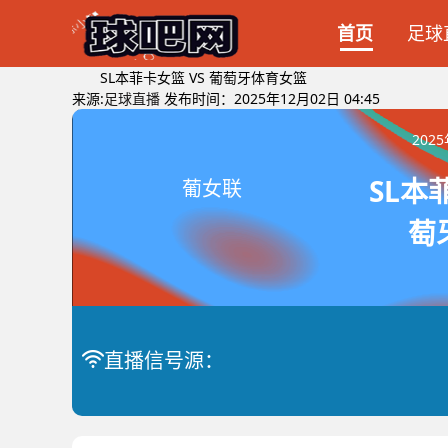
首页
足球
SL本菲卡女篮 VS 葡萄牙体育女篮
来源:
足球直播
发布时间：2025年12月02日 04:45
202
SL本
葡女联
萄
直播信号源：