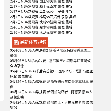
2月7日NBA常规赛 国王vs火箭 录像 集锦
2月7日NBA常规赛 骑士vs奇才 录像 集锦
2月7日NBA常规赛 马刺vs公牛 录像 集锦
2月7日NBA常规赛 雄鹿vs开拓者 录像 集锦
2月7日NBA常规赛 快船vs篮网 录像 集锦
2月6日NBA常规赛 魔术vs黄蜂 录像 集锦
2月6日NBA常规赛 猛龙vs灰熊 录像 集锦
最新体育视频
05月08日NBL(A)总决赛2 塔斯马尼亚蚂蚁vs悉尼国王
录像
05月06日NBL(A)总决赛1 悉尼国王vs塔斯马尼亚蚂蚁
全场录像
05月02日NBL(A)季后赛首轮G3 墨尔本联 - 塔斯马尼亚
蚂蚁 录像集锦
04月24日NBL(A)常规赛 珀斯野猫vs东南墨尔本凤凰 录
像
04月24日NBL(A)常规赛 新西兰破坏者 - 阿德莱德36人
录像集锦
04月24日NBL(A)常规赛 悉尼国王 - 伊拉瓦拉老鹰 录像
集锦