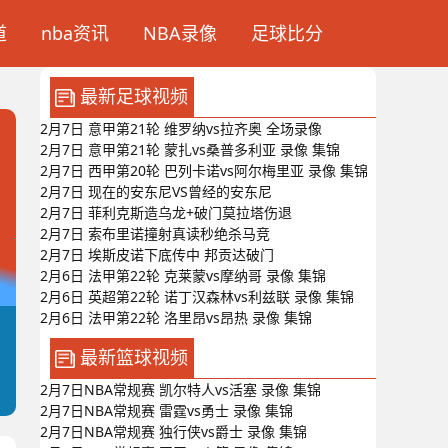
道
nba资讯
NBA录像
足球比分
最新足球视频
2月7日 意甲第21轮 维罗纳vs拉齐奥 全场录像
2月7日 意甲第21轮 蒙扎vs桑普多利亚 录像 集锦
2月7日 西甲第20轮 巴列卡诺vs阿尔梅里亚 录像 集锦
2月7日 现在的安东尼VS曾经的安东尼
2月7日 菲利克斯造乌龙+破门莫拉塔伤退
2月7日 索布里诺撞射真读秒绝杀马竞
2月7日 埃斯皮诺下底传中 邦贡达破门
2月6日 法甲第22轮 克莱蒙vs摩纳哥 录像 集锦
2月6日 英超第22轮 诺丁汉森林vs利兹联 录像 集锦
2月6日 法甲第22轮 洛里昂vs昂热 录像 集锦
最新篮球视频
2月7日NBA常规赛 凯尔特人vs活塞 录像 集锦
2月7日NBA常规赛 雷霆vs勇士 录像 集锦
2月7日NBA常规赛 独行侠vs爵士 录像 集锦