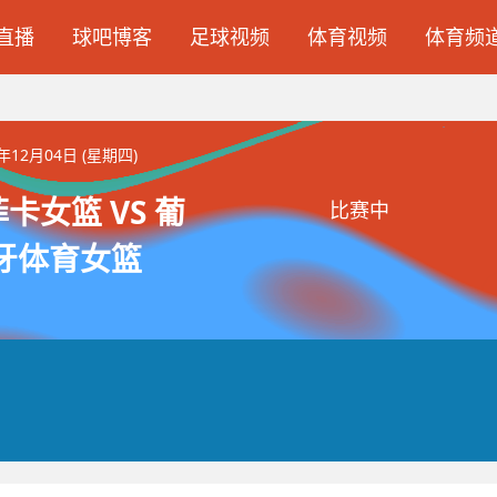
直播
球吧博客
足球视频
体育视频
体育频
5年12月04日 (星期四)
菲卡女篮 VS 葡
比赛中
牙体育女篮